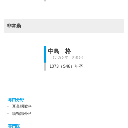
非常勤
中島 格
（ナカシマ タダシ）
1973（S48）年卒
専門分野
耳鼻咽喉科
頭頸部外科
専門医