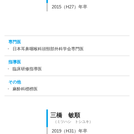
2015（H27）年卒
専門医
日本耳鼻咽喉科頭頸部外科学会専門医
指導医
臨床研修指導医
その他
麻酔科標榜医
三橋 敏順
（ミツハシ トシユキ）
2019（H31）年卒