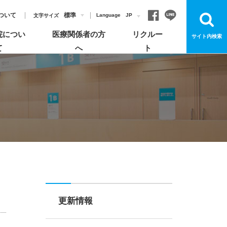
ついて
標準
Language
JP
文字サイズ
院につい
医療関係者の方
リクルー
サイト内検索
て
へ
ト
お見舞いについて
各部門について
飯塚病院のがん診療
病院概要
登録医制度のご紹介
よくあるご質問
宗教上の理由により輸血を拒否する患者さんへ
お知らせ
安心してご利用いただくためのお願い
更新情報
イベント・講演会