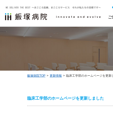
ご
外来受診について
診療科一覧
治験について
飯塚病院についてTOP
医療関係者の方へTOP
採用・求人情報
救急外来受診について
飯塚病院で相談できるスタッフ
診療実績
NCDの外科手術・治療データベース事業
飯塚病院TOP
更新情報
臨床工学部のホームページを更新
お問い合わせ
臨床工学部のホームページを更新しました
ソーシャルメディアについて