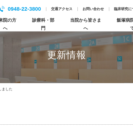
0948-22-3800
交通アクセス
お問い合わせ
臨床研究に
来院の方
診療科・部
当院から皆さま
飯塚病
へ
門
へ
更新情報
入院について
各センターについて
人間ドック
基本理念
患者さんのご紹介について
セカンドオピニオンについて
個人情報保護方針（プライバシーポリシー）
特長的な活動
医療の倫理・臨床研究・公正な研究に関する情
しました
報（科研費）
ペイシェントハラスメントについて
まごころ×飯塚病院