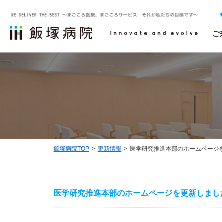
ご
外来受診について
診療科一覧
治験について
飯塚病院についてTOP
医療関係者の方へTOP
採用・求人情報
救急外来受診について
飯塚病院で相談できるスタッフ
診療実績
NCDの外科手術・治療データベース事業
飯塚病院TOP
更新情報
医学研究推進本部のホームページ
お問い合わせ
医学研究推進本部のホームページを更新しまし
ソーシャルメディアについて