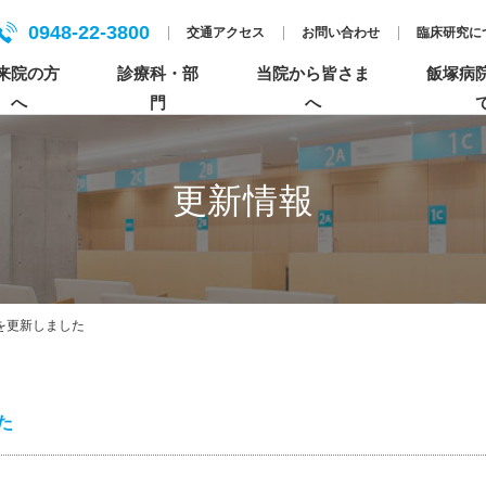
0948-22-3800
交通アクセス
お問い合わせ
臨床研究に
来院の方
診療科・部
当院から皆さま
飯塚病
へ
門
へ
更新情報
入院について
各センターについて
人間ドック
基本理念
患者さんのご紹介について
セカンドオピニオンについて
個人情報保護方針（プライバシーポリシー）
特長的な活動
医療の倫理・臨床研究・公正な研究に関する情
を更新しました
報（科研費）
ペイシェントハラスメントについて
た
まごころ×飯塚病院