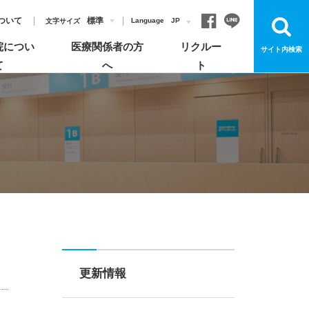
ついて
標準
Language
JP
文字サイズ
院につい
医療関係者の方
リクルー
サイト内検索
て
へ
ト
お見舞いについて
各部門について
飯塚病院のがん診療
病院概要
登録医制度のご紹介
よくあるご質問
宗教上の理由により輸血を拒否する患者さんへ
お知らせ
安心してご利用いただくためのお願い
更新情報
イベント・講演会