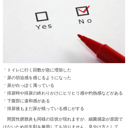
トイレに行く回数が急に増加した
尿の切迫感を感じるようになった
尿が白っぽく濁っている
排尿時や排尿の終わりかけにヒリヒリ感や灼熱感などがある
下腹部に違和感がある
排尿後もまだ尿が残っている感じがする
間質性膀胱炎も同様の症状が現れますが、細菌感染が原因で
はないため抗生剤を服用しても治りません。見分け方として