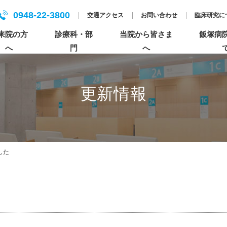
0948-22-3800
交通アクセス
お問い合わせ
臨床研究に
来院の方
診療科・部
当院から皆さま
飯塚病
へ
門
へ
更新情報
入院について
各センターについて
人間ドック
基本理念
患者さんのご紹介について
セカンドオピニオンについて
個人情報保護方針（プライバシーポリシー）
特長的な活動
医療の倫理・臨床研究・公正な研究に関する情
した
報（科研費）
ペイシェントハラスメントについて
まごころ×飯塚病院