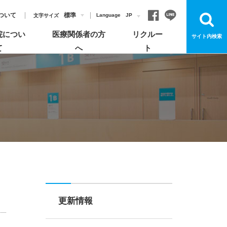
ついて
標準
Language
JP
文字サイズ
院につい
医療関係者の方
リクルー
サイト内検索
て
へ
ト
お見舞いについて
各部門について
飯塚病院のがん診療
病院概要
登録医制度のご紹介
よくあるご質問
宗教上の理由により輸血を拒否する患者さんへ
お知らせ
安心してご利用いただくためのお願い
更新情報
イベント・講演会