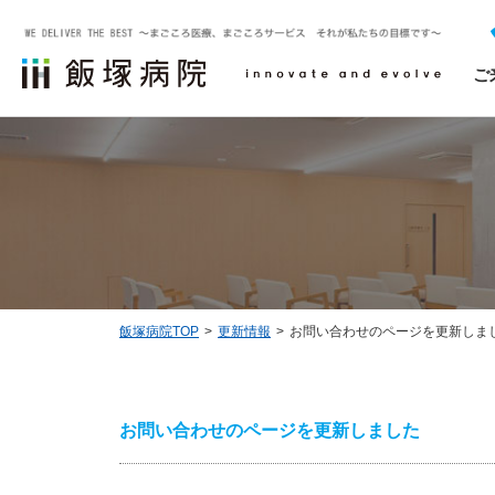
ご
外来受診について
診療科一覧
治験について
飯塚病院についてTOP
医療関係者の方へTOP
採用・求人情報
救急外来受診について
飯塚病院で相談できるスタッフ
診療実績
NCDの外科手術・治療データベース事業
飯塚病院TOP
更新情報
お問い合わせのページを更新しま
お問い合わせ
お問い合わせのページを更新しました
ソーシャルメディアについて