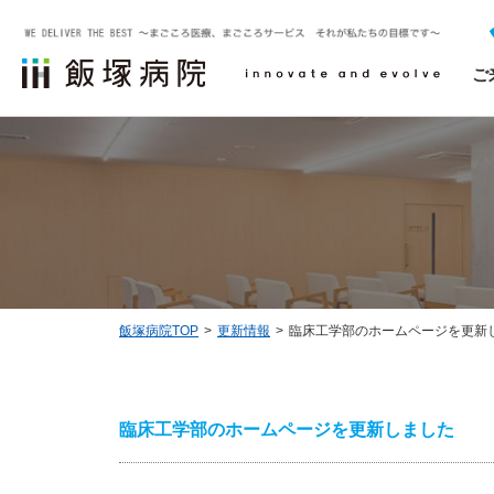
ご
外来受診について
診療科一覧
治験について
飯塚病院についてTOP
医療関係者の方へTOP
採用・求人情報
救急外来受診について
飯塚病院で相談できるスタッフ
診療実績
NCDの外科手術・治療データベース事業
飯塚病院TOP
更新情報
臨床工学部のホームページを更新
お問い合わせ
臨床工学部のホームページを更新しました
ソーシャルメディアについて