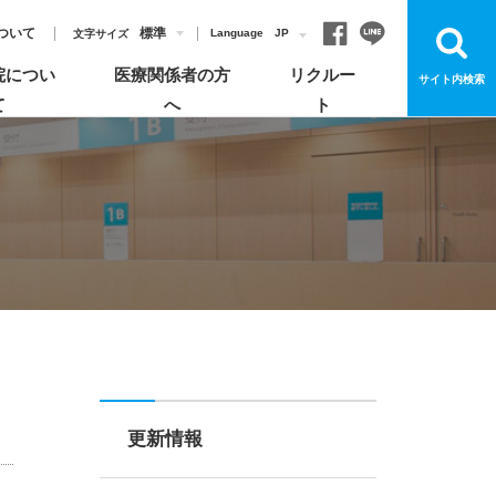
ついて
標準
Language
JP
文字サイズ
院につい
医療関係者の方
リクルー
サイト内検索
て
へ
ト
お見舞いについて
各部門について
飯塚病院のがん診療
病院概要
登録医制度のご紹介
よくあるご質問
宗教上の理由により輸血を拒否する患者さんへ
お知らせ
安心してご利用いただくためのお願い
更新情報
イベント・講演会