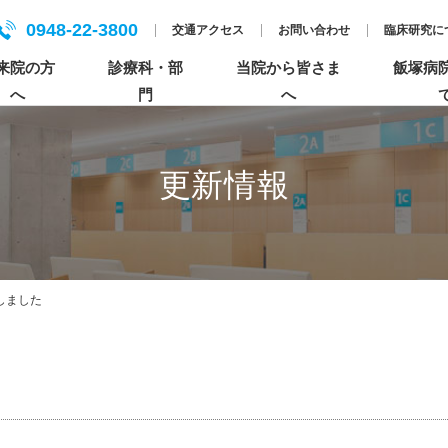
0948-22-3800
交通アクセス
お問い合わせ
臨床研究に
来院の方
診療科・部
当院から皆さま
飯塚病
へ
門
へ
更新情報
入院について
各センターについて
人間ドック
基本理念
患者さんのご紹介について
セカンドオピニオンについて
個人情報保護方針（プライバシーポリシー）
特長的な活動
医療の倫理・臨床研究・公正な研究に関する情
しました
報（科研費）
ペイシェントハラスメントについて
まごころ×飯塚病院