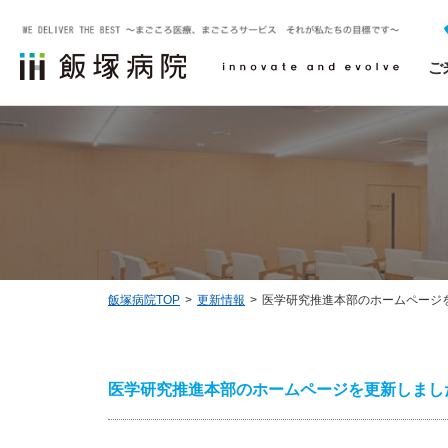
ご
外来受診について
診療科一覧
治験について
飯塚病院についてTOP
医療関係者の方へTOP
採用・求人情報
救急外来受診について
飯塚病院で相談できるスタッフ
診療実績
NCDの外科手術・治療データベース事業
飯塚病院TOP
更新情報
医学研究推進本部のホームページ
お問い合わせ
医学研究推進本部のホームページを更新しまし
ソーシャルメディアについて