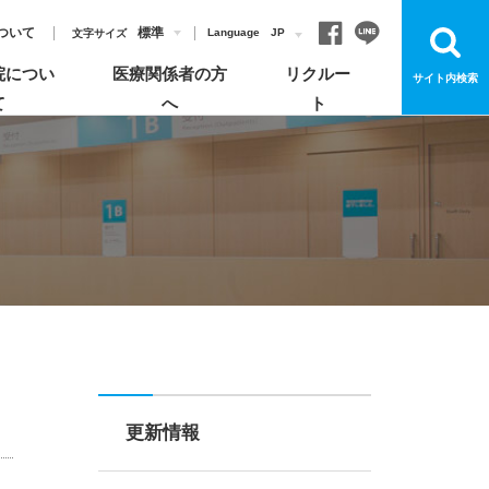
ついて
標準
Language
JP
文字サイズ
院につい
医療関係者の方
リクルー
サイト内検索
て
へ
ト
お見舞いについて
各部門について
飯塚病院のがん診療
病院概要
登録医制度のご紹介
よくあるご質問
宗教上の理由により輸血を拒否する患者さんへ
お知らせ
安心してご利用いただくためのお願い
更新情報
イベント・講演会