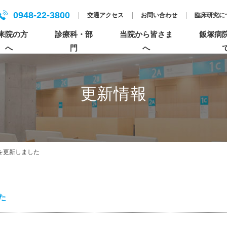
0948-22-3800
交通アクセス
お問い合わせ
臨床研究に
来院の方
診療科・部
当院から皆さま
飯塚病
へ
門
へ
更新情報
入院について
各センターについて
人間ドック
基本理念
患者さんのご紹介について
セカンドオピニオンについて
個人情報保護方針（プライバシーポリシー）
特長的な活動
医療の倫理・臨床研究・公正な研究に関する情
を更新しました
報（科研費）
ペイシェントハラスメントについて
た
まごころ×飯塚病院