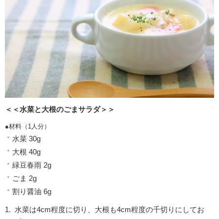
＜＜水菜と大根のごまサラダ＞＞
●材料（1人分）
水菜 30g
大根 40g
緑豆春雨 2g
ごま 2g
割り醤油 6g
水菜は4cm程度に切り、大根も4cm程度の千切りにしてお