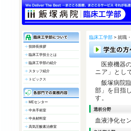
臨床工学部
> 就職
技師長挨拶
臨床工学技士とは
臨床工学部の紹介
医療機器の
ニア」とし
スタッフ紹介
トピックス
飯塚病院臨
部」を目指
す。
MEセンター
透析分野
中央手術室
中央材料室
血液浄化セン
高気圧酸素治療室