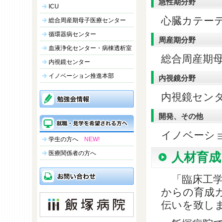
急性期分野
ICU
心臓カテーテ
総合周産期母子医療センター
循環器病センター
周産期分野
血液浄化センター・病棟透析室
総合周産期
内視鏡センター
イノベーション推進本部
内視鏡分野
内視鏡セン
開発、その他
イノベーシ
学生の方へ
NEW!
医療関係者の方へ
人材育成
「臨床工学
からの育成
伝いを致し