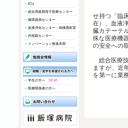
ICU
総合周産期母子医療センター
せ持つ「臨床
循環器病センター
在）、血液
血液浄化センター・病棟透析室
臓カテーテ
内視鏡センター
殊な医療機
イノベーション推進本部
の安全への
総合医療技
ますが、近
を第一に業
学生の方へ
NEW!
医療関係者の方へ