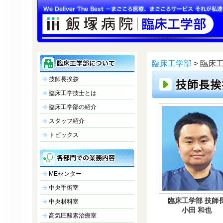
臨床工学部
> 臨床
技師長挨拶
臨床工学技士とは
臨床工学部の紹介
スタッフ紹介
トピックス
MEセンター
中央手術室
臨床工学部 技師
中央材料室
小田 和也
高気圧酸素治療室