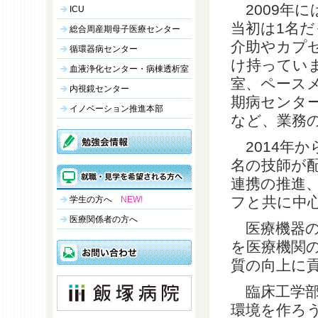
2009年
ICU
当初は1名だ
総合周産期母子医療センター
介助やカプ
循環器病センター
け持っていま
血液浄化センター・病棟透析室
室、ペースメ
内視鏡センター
期病センター
イノベーション推進本部
など、業務
2014年
名の技師が
連携の推進
フと共に中
学生の方へ
NEW!
医療関係者の方へ
医療機器の
を医療機関
質の向上に
臨床工学部
環境を作ろ