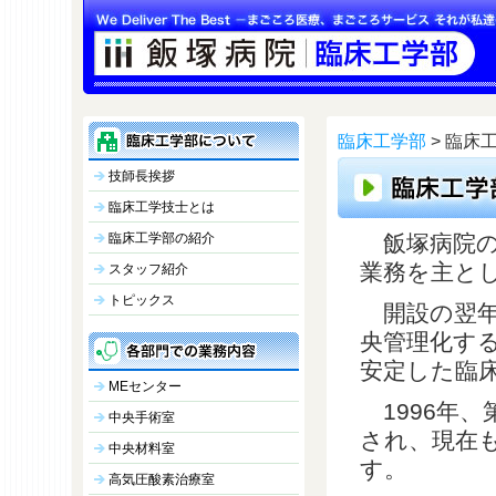
臨床工学部
> 臨床
技師長挨拶
臨床工学技士とは
臨床工学部の紹介
飯塚病院の
業務を主と
スタッフ紹介
トピックス
開設の翌年
央管理化す
安定した臨
MEセンター
1996年、
中央手術室
され、現在も
中央材料室
す。
高気圧酸素治療室