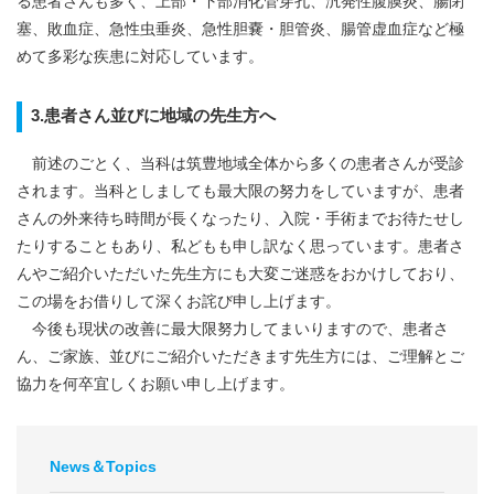
る患者さんも多く、上部・下部消化管穿孔、汎発性腹膜炎、腸閉
塞、敗血症、急性虫垂炎、急性胆嚢・胆管炎、腸管虚血症など極
めて多彩な疾患に対応しています。
3.患者さん並びに地域の先生方へ
前述のごとく、当科は筑豊地域全体から多くの患者さんが受診
されます。当科としましても最大限の努力をしていますが、患者
さんの外来待ち時間が長くなったり、入院・手術までお待たせし
たりすることもあり、私どもも申し訳なく思っています。患者さ
んやご紹介いただいた先生方にも大変ご迷惑をおかけしており、
この場をお借りして深くお詫び申し上げます。
今後も現状の改善に最大限努力してまいりますので、患者さ
ん、ご家族、並びにご紹介いただきます先生方には、ご理解とご
協力を何卒宜しくお願い申し上げます。
News＆Topics