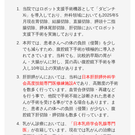
当院ではロボット支援手術機器として「ダビンチ
Xi」を導入しており、外科領域においても2025年5
月現在胃切除、結腸切除、直腸切除、膵頭十二指
腸切除、膵体尾部切除、肝切除においてロボット
支援下手術を実施しております。
本邦では、患者さんへの体の負担（侵襲）を少し
でも減らすため、腹腔鏡下手術が積極的に導入さ
れてきています。当科でも、比較的早期の胃が
ん・大腸がんに対し、質の高い腹腔鏡下手術を導
入し10年以上の実績があります。
肝胆膵がんにおいては、当科は
日本肝胆膵外科学
会高度技能専門医修練施設A
であり、高難度の手術
を数多く行っています。血管合併切除・再建など
を行う事で、他院で手術不能と診断された患者さ
んが手術を受ける事ができる場合もあります。ま
た、患者さんの体への負担（侵襲）が少ない、腹
腔鏡下肝切除・膵切除も数多く行っています。
乳がん診療においては、
「日本乳癌学会乳腺専門
医」
が在籍しています。現在では乳がんの治療は