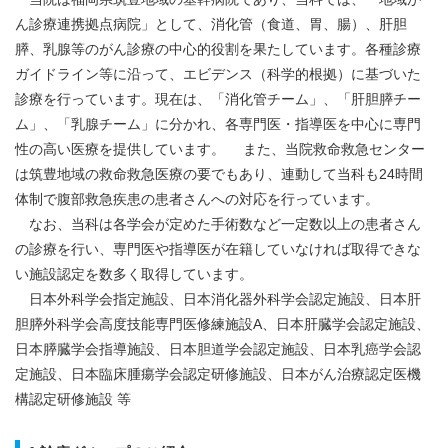
ん診療連携拠点病院」として、消化管（食道、胃、腸）、肝胆
膵、乳腺等のがん診療の中心的役割を果たしています。各種診療
ガイドライン等に沿って、エビデンス（科学的根拠）に基づいた
診療を行っています。現在は、「消化管チーム」、「肝胆膵チー
ム」、「乳腺チーム」に分かれ、各専門医・指導医を中心に専門
性の高い医療を提供しています。
また、当院救命救急センター
は筑豊地域の救命救急医療の要でもあり、連動して当科も24時間
体制で腹部救急疾患の患者さんへの対応を行っています。
なお、当科は各学会が定めた手術数など一定数以上の患者さん
の診療を行い、専門医や指導医が在籍していなければ取得できな
い施設認定を数多く取得しています。
日本外科学会指定施設、日本消化器外科学会認定施設、日本肝
胆膵外科学会高度技能専門医修練施設A、日本肝臓学会認定施設、
日本膵臓学会指導施設、日本胆道学会認定施設、日本乳癌学会認
定施設、日本臨床腫瘍学会認定研修施設、日本がん治療認定医機
構認定研修施設 等