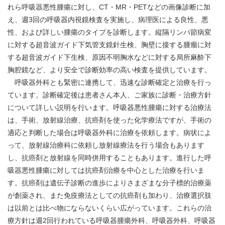
れら呼吸器悪性腫瘍に対し、CT・MR・PETなどの画像診断に加
え、週3回の呼吸器内視鏡検査を実施し、病理医による良性、悪
性、および詳しい腫瘍のタイプを診断します。縦隔リンパ節病変
に対する超音波ガイド下気管支鏡針生検、胸壁に接する腫瘤に対
する超音波ガイド下生検、原因不明胸水などに対する局所麻酔下
胸腔鏡など、より安全で診断効率の高い検査を提供しています。
呼吸器外科とも緊密に連携して、迅速な診断確定と治療を行っ
ています。診断確定後は患者さん本人、ご家族に診断・治療方針
について詳しい説明を行います。呼吸器悪性腫瘍に対する治療法
は、手術、放射線治療、抗癌剤を使った化学療法ですが、手術の
適応と判断した場合は呼吸器外科に治療を依頼します。病状によ
って、放射線治療科に依頼し放射線療法を行う場合もあります
し、抗癌剤と放射線を同時併用することもあります。進行した呼
吸器悪性腫瘍に対しては抗癌剤治療を中心とした治療を行いま
す。抗癌剤は遺伝子診断の進歩によりさまざまな分子標的治療薬
が創薬され、また免疫療法としての抗癌剤も加わり、治療選択肢
は以前とは比べ物にならないくらい広がっています。これらの治
療方針は週2回行われている呼吸器腫瘍外科、呼吸器外科、呼吸器