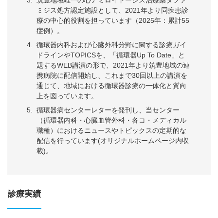
筑豊地域唯一の心アミロイドーシス治療薬タファ
ミジス処方認定施設として、2021年より同疾患診
療の中心的役割を担っています（2025年：累計55
症例）。
循環器内科および心臓外科分野に関する診療ガイ
ドラインやTOPICSを、「循環器Up To Date」と
題するWEB講演の形で、2021年より筑豊地域の連
携病院に配信開始し、これまで30回以上の講演を
通じて、地域における循環器診療の一体化と質向
上を図っています。
循環器病センターレターを発刊し、当センター
（循環器内科・心臓血管外科・各コ・メディカル
職種）におけるニュースやトピックスの定期的な
配信を行っています(オリジナルホームページ内収
載)。
診療実績