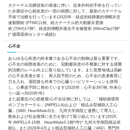
カテーテル治療技術の発達に伴い、従来外科的手術を行ってい
た弁膜症や心筋疾患の一部の病態に対して、最新のカテーテル
手術で治療を行っています(2025年：経皮的経静脈的僧帽弁交
連裂開術 (PTMC)1例、経カテーテル的大動脈弁置換
術 (TAVI)17例*、経皮的僧帽弁接合不全修復術 (MitraClip)7例*
(* 循環器病センター成績))
心不全
あらゆる心疾患の終末像である心不全の制御は最も重要です。
心不全の病態改善のために、冠動脈疾患や不整脈に対する侵襲
的治療のレベル向上に取り組んでいます。また筑豊地域は高齢
の心不全患者が多く、再入院予防のため、心不全の患者教育に
力を入れ、退院後も外来での心臓リハビリテーションも併用
し、心事故予防に努めています(2025年；心不全397例, 外来心
リハ延べ3020件/年)
また超重症の心筋梗塞/心不全症例に対しては、「補助循環用
ポンプカテーテル」(IMPELLA)および「植込み型補助人工心
臓」(VAD; HeartMate3)を、九州大学病院と連携して導入し、
救命および社会復帰に全力を挙げて取り組んでいます(2025
年:IMPELLA 15例、HeartMate3 1例*/年(* 九州大学病院植込依
頼))。また2026年4月より植込型補助人工心臓（VAD）専門外