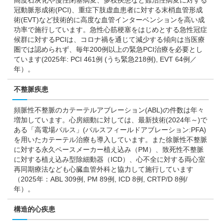
高度石灰化や慢性閉塞病変、多枝疾患など難治性病変に対する
冠動脈形成術(PCI)、重症下肢虚血患者に対する末梢血管形成
術(EVT)など技術的に高度な血管インターベンションを高い成
功率で施行しています。急性心筋梗塞をはじめとする急性冠症
候群に対するPCIは、コロナ禍を通じて減少する傾向は当医療
圏では認められず、毎年200例以上の緊急PCI治療を必要とし
ています(2025年: PCI 461例 (うち緊急218例), EVT 64例／
年）。
不整脈疾患
頻脈性不整脈のカテーテルアブレーション(ABL)の件数は年々
増加しています。心房細動に対しては、最新技術(2024年～)で
ある「高電場パルス」(パルスフィールドアブレーション:PFA)
を用いたカテーテル治療も導入しています。また徐脈性不整脈
に対する永久ペースメーカー植え込み（PM）、致死性不整脈
に対する植え込み型除細動器（ICD）、心不全に対する両心室
再同期療法なども心臓血管外科と協力して施行しています
（2025年：ABL 309例, PM 89例, ICD 8例, CRTP/D 8例/
年）。
構造的心疾患