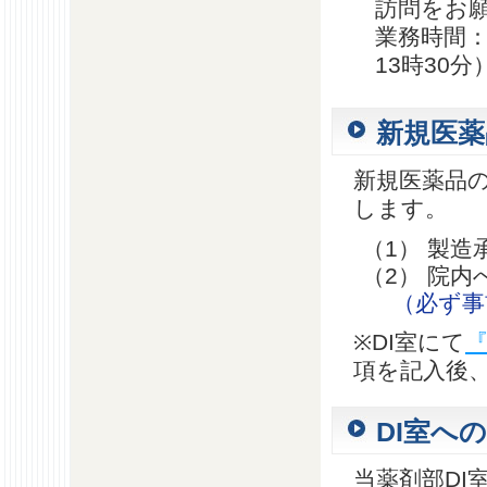
訪問をお
業務時間：
13時30分
新規医薬
新規医薬品
します。
（1） 製
（2） 院
（必ず事
※DI室にて
項を記入後
DI室へ
当薬剤部DI