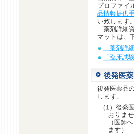
プロファイ
品情報提供
い致します
「薬剤詳細
マットは、
「薬剤詳
「臨床試
後発医薬
後発医薬品
します。
（1）後発
おりま
（医師へ
ます）