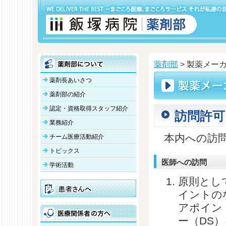
薬剤部
> 製薬メー
薬剤長あいさつ
薬剤部の紹介
認定・資格取得スタッフ紹介
訪問許可
業務紹介
本内への訪
チーム医療活動紹介
トピックス
医師への訪問
学術活動
原則とし
イントの
アポイン
ー（DS