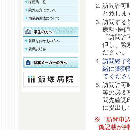
採用薬一覧
訪問許可
院外処方について
と致しま
簡易懸濁法について
訪問する
療科･医
「訪問許
就職をお考えの方へ
但し、緊
就職説明会
ださい。
訪問終了
緒に薬剤
てくださ
訪問許可
等の必要
問先確認
に提出し
※「訪問申
偽記載が判