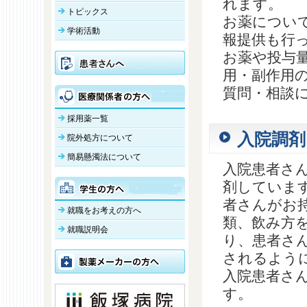
れます。
トピックス
お薬につい
学術活動
報提供も行
お薬や投与
用・副作用
質問・相談
採用薬一覧
入院調剤
院外処方について
簡易懸濁法について
入院患者さ
剤していま
者さんがお
就職をお考えの方へ
類、飲み方
就職説明会
り、患者さ
されるよう
入院患者さ
す。