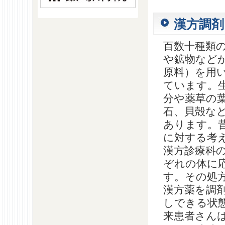
漢方調剤
百数十種類
や鉱物など
原料）を用
ています。
分や薬草の
石、貝殻な
あります。
に対する考
漢方診療科
ぞれの体に
す。その処
漢方薬を調
しできる状
来患者さん