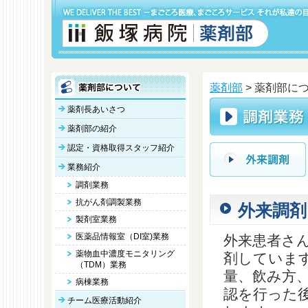
薬剤部
> 薬剤部につ
薬剤長あいさつ
薬剤部の紹介
認定・資格取得スタッフ紹介
業務紹介
調剤業務
抗がん剤調製業務
外来調剤
製剤室業務
医薬品情報室（DI室)業務
外来患者さ
薬物血中濃度モニタリング
剤していま
（TDM）業務
量、飲み方
病棟業務
認を行った
チーム医療活動紹介