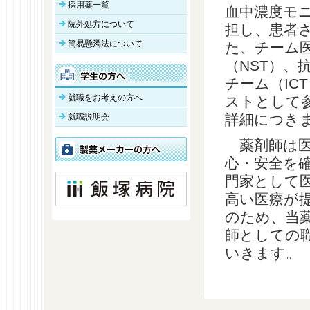
採用薬一覧
血中濃度モ
院外処方について
担し、患者
簡易懸濁法について
た、チーム
（NST）、
チーム（IC
就職をお考えの方へ
ストとして
詳細につき
就職説明会
薬剤師は医
心・安全を
門家として
高い医療が
のため、当
師としての
いきます。