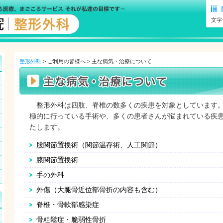
文字
整形外科
> ご利用の皆様へ > 主な病気・治療について
整形外科は四肢、脊椎の数多くの疾患を対象としています。
極的に行っている手術や、多くの患者さんが悩まれている疾
たします。
股関節置換術（関節温存術、人工関節）
膝関節置換術
手の外科
外傷（大腿骨近位部骨折の内容も含む）
脊椎・骨軟部感染症
骨粗鬆症・脆弱性骨折