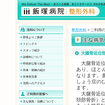
整形外科
> ご利用
部長よりご挨拶
トピックス
スタッフ紹介
大腿骨近位
診療科について
大腿骨近位
特長的な取り組み
あり、ほと
外来・病棟の紹介
なります。
外来担当表
しょう症の
当院へのアクセス
ます。
大腿骨近位
頚部骨折）
主な病気・治療について