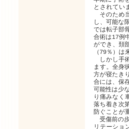
とされてい
そのため当
し、可能な
では転子部骨
合術は17例
ができ、頚部
（79％）は
しかし手術
ます。全身
方が寝たき
合には、保
可能性は少
り痛みなく
落ち着き次
防ぐことが
受傷前の歩
リテーショ