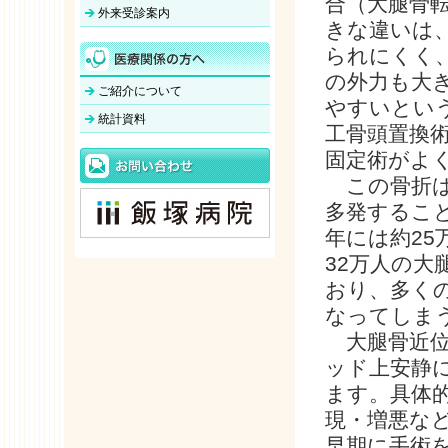
合（大腿骨
外来受診案内
きな違いは
られにくく
の外力も大
ご紹介について
やすいとい
統計資料
工骨頭置換
固定術がよ
この骨折は
多発すること
年には約25
32万人の大
おり、多く
なってしま
大腿骨近位
ッド上安静
ます。具体
現・増悪な
早期に手術