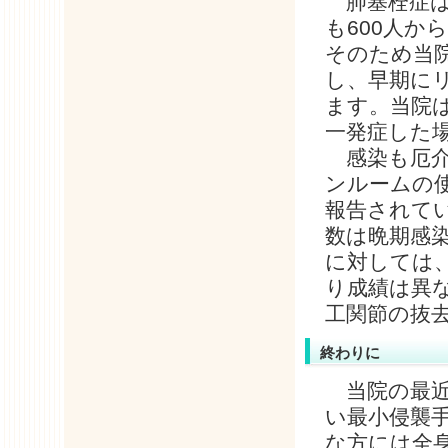
肺塞栓症は
も600人か
そのため当
し、早期に
ます。当院
一発症した
感染も厄介
ンルームの
報告されて
数は晩期感
に対しては
り成績は異
工関節の抜
終わりに
当院の最近
い最小侵襲手
な方には全