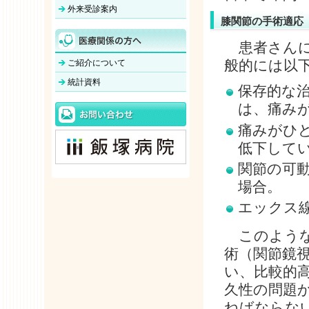
外来受診案内
膝関節の手術適応
患者さんに
般的には以
ご紹介について
統計資料
保存的な
は、痛み
痛みがひ
低下して
関節の可
場合。
エックス
このような
術（関節鏡
い、比較的
久性の問題
ねばならな