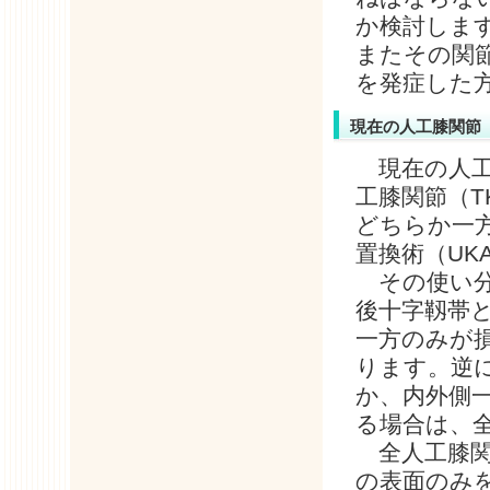
か検討しま
またその関
を発症した
現在の人工膝関節
現在の人工
工膝関節（T
どちらか一
置換術（UK
その使い分
後十字靱帯
一方のみが
ります。逆
か、内外側
る場合は、
全人工膝関
の表面のみ