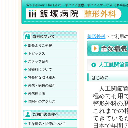
整形外科
> ご利用
部長よりご挨拶
トピックス
スタッフ紹介
人工膝関節
診療科について
はじめに
特長的な取り組み
外来・病棟の紹介
人工関節置
外来担当表
極めて有用
当院へのアクセス
整形外科の
これまでの
てきている
主な病気・治療について
日本で年間