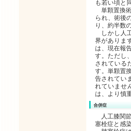
も若い頃と
単顆置換術
られ、術後の
り、約半数
しかし人工
界があります
は、現在報告
す。ただし
されている
す。単顆置換
告されてい
れていませ
は、より慎
合併症
人工膝関節
塞栓症と感