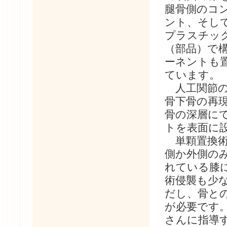
腿骨側のコ
ント、そし
プラスチッ
（部品）で
ーネントも
ています。
人工関節の
骨下骨の再現
骨の深層に
トを表面に
単顆置換術
側か外側の
れている膝
術侵襲も少
だし、骨と
が必要です
さんに指導