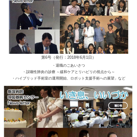
第6号（発行：2018年6月1日）
・退職のごあいさつ
・誤嚥性肺炎の診療 ～緩和ケアとリハビリの視点から～
・ハイブリッド手術室の運用開始、ロボット支援手術への展望」など