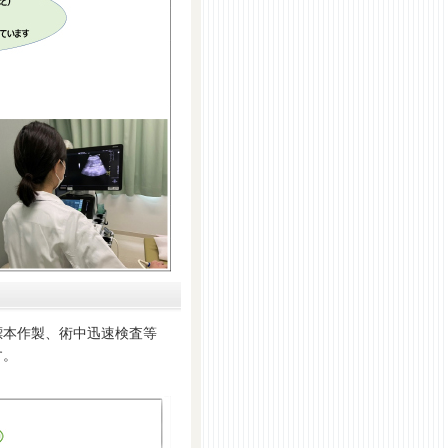
本作製、術中迅速検査等
す。