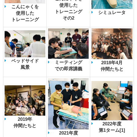
使用した
こんにゃくを
トレーニング
シミュレータ
使用した
その2
トレーニング
ベッドサイド
ミーティング
2018年4月
風景
での即席講義
仲間たちと
2019年
2022年度
仲間たちと
第1ターム[1]
2021年度