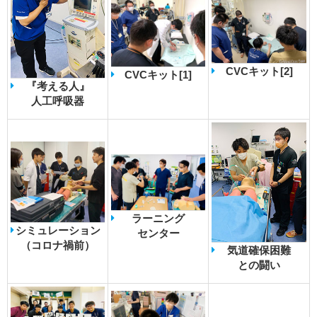
CVCキット[2]
CVCキット[1]
『考える人』
人工呼吸器
ラーニング
シミュレーション
センター
（コロナ禍前）
気道確保困難
との闘い