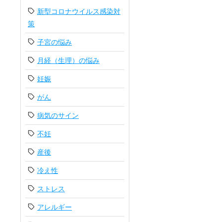
新型コロナウイルス感染対
策
子宮の悩み
月経（生理）の悩み
妊娠
がん
病気のサイン
不妊
産後
冷え性
ストレス
アレルギー