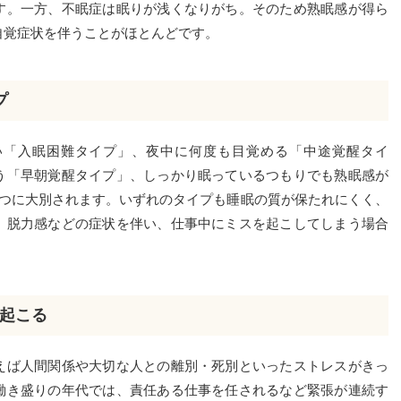
す。一方、不眠症は眠りが浅くなりがち。そのため熟眠感が得ら
自覚症状を伴うことがほとんどです。
プ
「入眠困難タイプ」、夜中に何度も目覚める「中途覚醒タイ
う「早朝覚醒タイプ」、しっかり眠っているつもりでも熟眠感が
4つに大別されます。いずれのタイプも睡眠の質が保たれにくく、
、脱力感などの症状を伴い、仕事中にミスを起こしてしまう場合
起こる
ば人間関係や大切な人との離別・死別といったストレスがきっ
働き盛りの年代では、責任ある仕事を任されるなど緊張が連続す