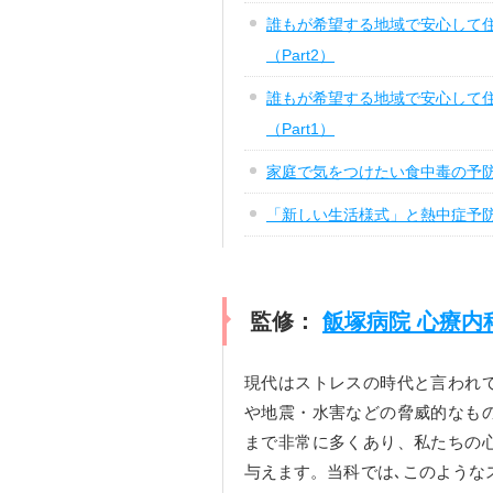
誰もが希望する地域で安心して
（Part2）
誰もが希望する地域で安心して
（Part1）
家庭で気をつけたい食中毒の予
「新しい生活様式」と熱中症予
監修：
飯塚病院 心療内
現代はストレスの時代と言われ
や地震・水害などの脅威的なも
まで非常に多くあり、私たちの
与えます。当科では､このような