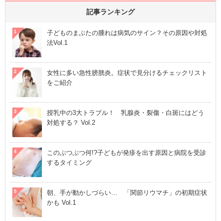
記事ランキング
子どものまぶたの腫れは病気のサイン？その原因や対処
法Vol.1
女性に多い急性膀胱炎。症状で見分けるチェックリスト
をご紹介
授乳中の3大トラブル！ 乳腺炎・裂傷・白斑にはどう
対処する？ Vol.2
このぶつぶつ何!?子どもが発疹を出す原因と病院を受診
するタイミング
朝、手が動かしづらい… 「関節リウマチ」の初期症状
かも Vol.1