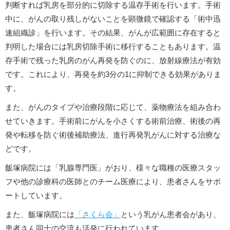
判断すれば乳房を部分的に切除する温存手術を行います。手術
中に、がんの取り残しがないことを顕微鏡で確認する「術中迅
速組織診」を行います。その結果、がんが広範囲に存在すると
判明した場合には乳房切除手術に移行することもあります。温
存手術で残った乳房のがん再発を防ぐのに、放射線療法が有効
です。これにより、再発を約3分の1に抑制できる効果がありま
す。
また、がんのタイプや治療段階に応じて、薬物療法を組み合わ
せていきます。手術前にがんを小さくする術前治療、術後の再
発や転移を防ぐ術後補助療法、進行再発乳がんに対する治療な
どです。
飯塚病院には「乳腺専門医」がおり、様々な職種の医療スタッ
フや他の診療科の医師とのチーム医療により、患者さんをサポ
ートしています。
また、飯塚病院には
「さくら会」
という乳がん患者会があり、
患者さん同士の交流も活発に行われています。