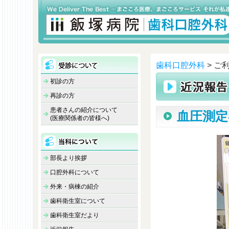
歯科口腔外科
> ご
初診の方
再診の方
患者さんの紹介について
血圧測定
(医療関係者の皆様へ)
部長より挨拶
口腔外科について
外来・病棟の紹介
歯科衛生室について
歯科衛生室だより