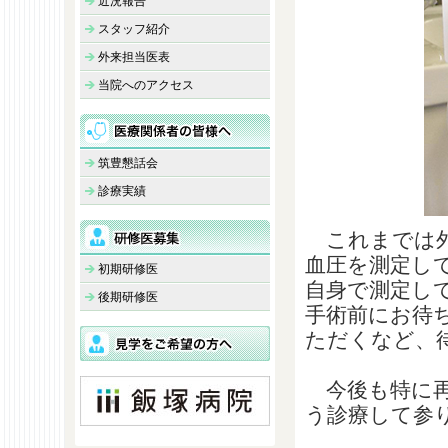
近況報告
スタッフ紹介
外来担当医表
当院へのアクセス
筑豊懇話会
診療実績
これまでは外
血圧を測定し
初期研修医
自身で測定し
後期研修医
手術前にお待
ただくなど、
今後も特に再
う診療して参